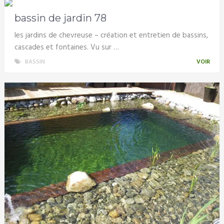
bassin de jardin 78
les jardins de chevreuse – création et entretien de bassins,
cascades et fontaines. Vu sur …
BASSIN
VOIR