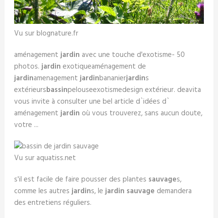
Vu sur blognature.fr
aménagement
jardin
avec une touche d'exotisme- 50
photos.
jardin
exotiqueaménagement de
jardin
amenagement
jardin
bananier
jardin
s
extérieurs
bassin
pelouseexotismedesign extérieur. deavita
vous invite à consulter une bel article d`idées d`
aménagement
jardin
où vous trouverez, sans aucun doute,
votre ...
Vu sur aquatiss.net
s'il est facile de faire pousser des plantes
sauvage
s,
comme les autres
jardin
s, le
jardin sauvage
demandera
des entretiens réguliers.